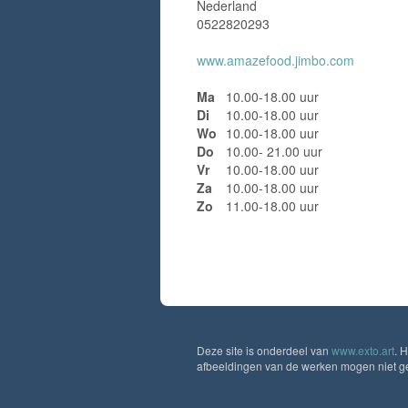
Nederland
0522820293
www.amazefood.jimbo.com
Ma
10.00-18.00 uur
Di
10.00-18.00 uur
Wo
10.00-18.00 uur
Do
10.00- 21.00 uur
Vr
10.00-18.00 uur
Za
10.00-18.00 uur
Zo
11.00-18.00 uur
Deze site is onderdeel van
www.exto.art
. 
afbeeldingen van de werken mogen niet geb