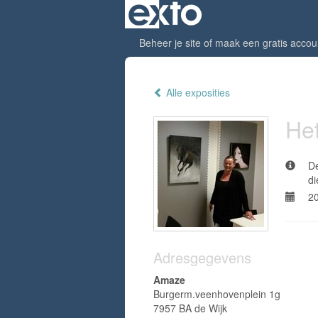
Beheer je site
of
maak een gratis accou
Alle exposities
Het
De
di
20
Adresgegevens
Amaze
Burgerm.veenhovenplein 1g
7957 BA de Wijk