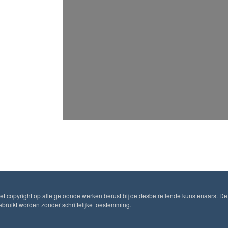
Het copyright op alle getoonde werken berust bij de desbetreffende kunstenaars. De
ruikt worden zonder schriftelijke toestemming.